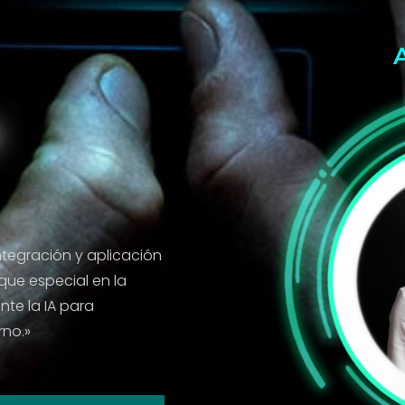
 integración y aplicación
que especial en la
nte la IA para
rno.»