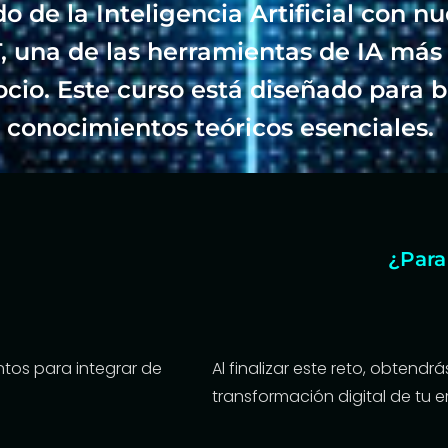
 de la Inteligencia Artificial con nue
, una de las herramientas de IA más 
cio. Este curso está diseñado para b
conocimientos teóricos esenciales.
¿Para
ntos para integrar de
Al finalizar este reto, obtendr
transformación digital de tu 