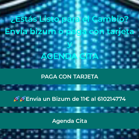
¿Estás Listo para el Cambio?
Envía bizum o paga con tarjeta
y
AGENDA CITA
PAGA CON TARJETA
Envía un Bizum de 11€ al 610214774
Agenda Cita