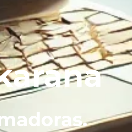
karana
rmadoras.