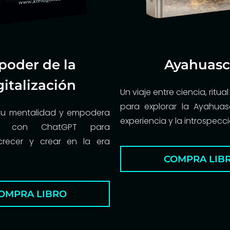
 poder de la
Ayahuasc
gitalización
Un viaje entre ciencia, ritua
para explorar la Ayahua
tu mentalidad y empodera
experiencia y la introspecci
to con ChatGPT para
crecer y crear en la era
COMPRA LIB
OMPRA LIBRO