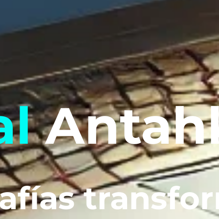
al
Antah
afías transfo