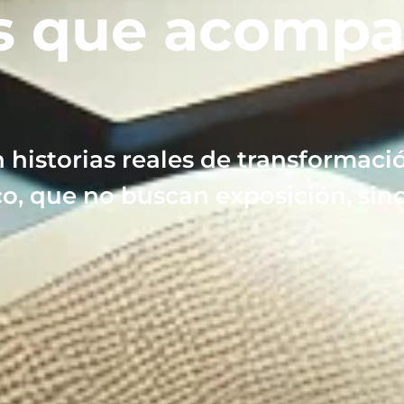
s que acompa
 historias reales de transformaci
o, que no buscan exposición, sino