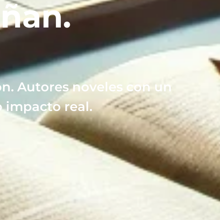
ñan.
ón. Autores noveles con un
 impacto real.