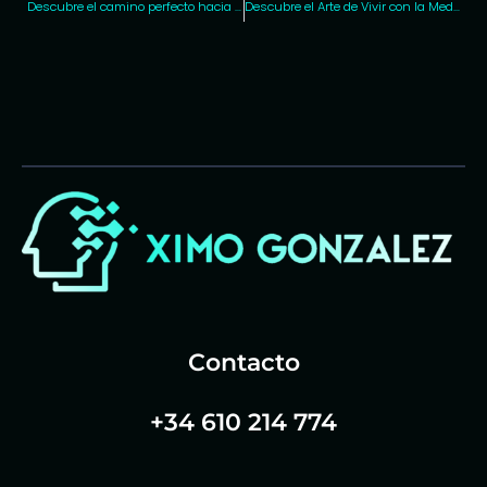
Descubre el camino perfecto hacia la plenitud con Osho: una guía transformadora
Descubre el Arte de Vivir con la Meditación Vipassana de S.N Goenka+Meditación Vipassana 12 min.
Contacto
+34 610 214 774