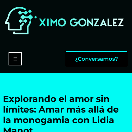
¿Conversamos?
Explorando el amor sin
límites: Amar más allá de
la monogamia con Lidia
Manot