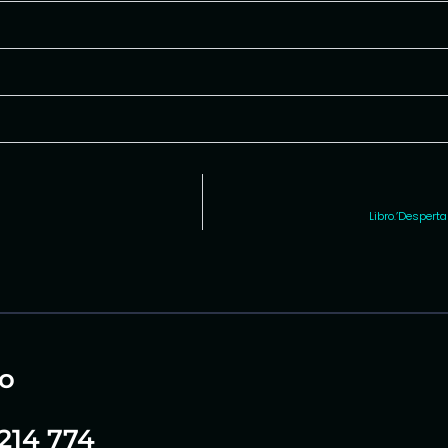
Libro.’Despert
o
 214 774