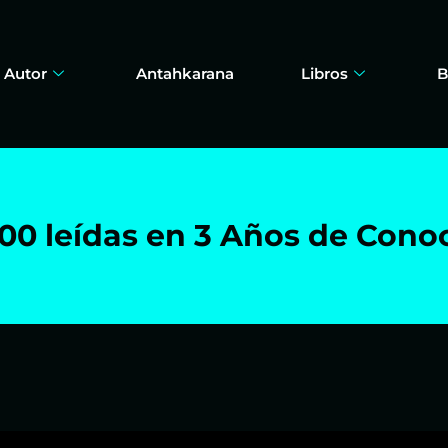
 Autor
Antahkarana
Libros
B
 900 leídas en 3 Años de Con